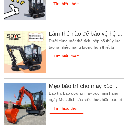
thuật, luôn bận rộn trên các công trường
Tìm hiểu thêm
xây dựng như đường sá, tòa nhà. Những
năm gần đây, thị trường bán máy xúc
khá nóng, hiện tại máy xúc mini có
doanh số lớn nhất trên thị trường máy
xúc. Giá rẻ: Hiện nay, máy xúc
Làm thế nào để bảo vệ hệ thống thủy lực của máy xúc mini?
Dưới cùng một thể tích, hộp số thủy lực
tạo ra nhiều năng lượng hơn thiết bị
điện; Ở cùng công suất, hộp số thủy lực
Tìm hiểu thêm
có khối lượng nhỏ, trọng lượng nhẹ và
kết cấu nhỏ gọn; Hệ thống truyền động
thủy lực có chất lượng ổn định, hiệu suất
cơ học cao, tốc độ chậm và đặc tính tải
tốt. Tiếp theo, chúng
Mẹo bảo trì cho máy xúc mini
Bảo trì, bảo dưỡng máy xúc mini hàng
ngày Mục đích của việc thực hiện bảo trì,
bảo dưỡng định kỳ máy xúc là nhằm
Tìm hiểu thêm
giảm thiểu sự cố máy và kéo dài tuổi thọ
của máy; Rút ngắn thời gian ngừng hoạt
động của máy; Nâng cao hiệu quả công