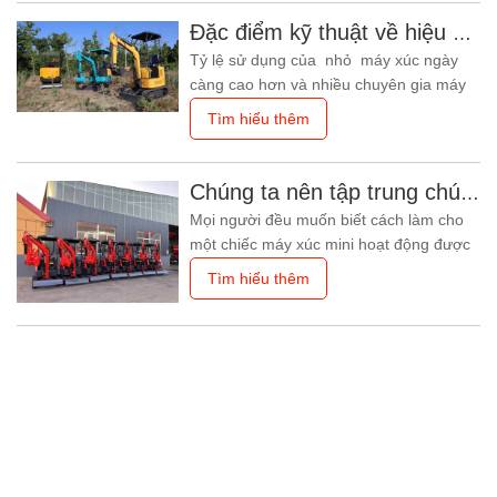
xúc nhỏ mà công nhân xây dựng một
Đặc điểm kỹ thuật về hiệu quả vận hành của máy xúc mini
cách rộng rãi yêu. Sự xuất hiện của loại
Tỷ lệ sử dụng của nhỏ máy xúc ngày
máy xúc nhỏ này có
càng cao hơn và nhiều chuyên gia máy
xúc hy vọng sẽ nâng cao hiệu quả công
Tìm hiểu thêm
việc của họ. Tuy nhiên, bên cạnh việc
nâng cao hiệu quả công việc, chúng ta
phải đảm bảo tiêu chuẩn hóa hoạt động.
Chúng ta nên tập trung chú ý điều gì khi làm việc với máy xúc nhỏ?
Hôm nay, chúng ta hãy xem xét một số
Mọi người đều muốn biết cách làm cho
sai lầm rõ ràng nhất mà dễ bị bỏ
một chiếc máy xúc mini hoạt động được
và tiết kiệm được những dụng cụ cao
Tìm hiểu thêm
hơn. Tuy nhiên có nhiều thao tác sai.
Tiếp theo, tôi sẽ giới thiệu cách kéo dài
tuổi thọ của máy đào nhỏ và tránh
những hiểu lầm trong quá trình vận
hành. 1. Làm sạch đất trên bề mặt máy