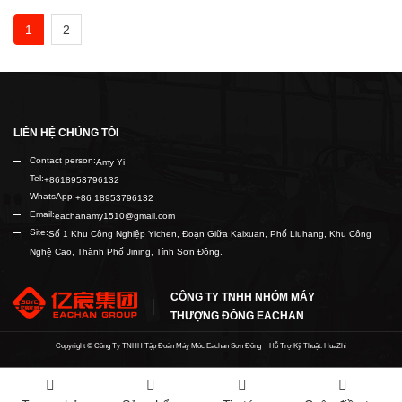
1
2
LIÊN HỆ CHÚNG TÔI
Contact person:
Amy Yi
Tel:
+8618953796132
WhatsApp:
+86 18953796132
Email:
eachanamy1510@gmail.com
Site:
Số 1 Khu Công Nghiệp Yichen, Đoạn Giữa Kaixuan, Phố Liuhang, Khu Công
Nghệ Cao, Thành Phố Jining, Tỉnh Sơn Đông.
CÔNG TY TNHH NHÓM MÁY
THƯỢNG ĐÔNG EACHAN
Copyright ©
Công Ty TNHH Tập Đoàn Máy Móc Eachan Sơn Đông
Hỗ Trợ Kỹ Thuật: HuaZhi