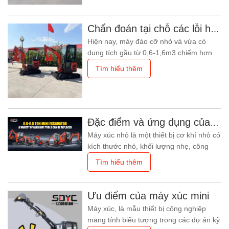
làm việc an toàn và hiệu quả hơn! Sau
khi hỏi ý kiến ​​cá nhân của nhân viên
trong nhà máy, tôi đã tóm tắt
Chẩn đoán tại chỗ các lỗi hệ thống thủy lực ở máy đào cỡ nhỏ và vừa
Hiện nay, máy đào cỡ nhỏ và vừa có
dung tích gầu từ 0,6-1,6m3 chiếm hơn
80% tổng số máy đào. Nếu hệ thống
Tìm hiểu thêm
thủy lực của chúng gặp sự cố, việc chẩn
đoán chính xác, nhanh chóng vị trí và
nguyên nhân sự cố tại hiện trường và kịp
thời khắc phục sẽ có ý nghĩa to lớn trong
việc đẩy nhanh tiến độ dự án và
Đặc điểm và ứng dụng của máy xúc mini
Máy xúc nhỏ là một thiết bị cơ khí nhỏ có
kích thước nhỏ, khối lượng nhẹ, công
suất mạnh và có thể dễ dàng thu được
Tìm hiểu thêm
nhiều dữ liệu khác nhau. Đặc điểm cụ
thể của nó như sau: 1. Đa chức năng:
Máy đào nhỏ có thể hoàn thành nhiều
Ưu điểm của máy xúc mini
nhiệm vụ khác nhau như đào, di chuyển,
Máy xúc, là mẫu thiết bị công nghiệp
di dời, san lấp, v.v. và có thể
mang tính biểu tượng trong các dự án kỹ