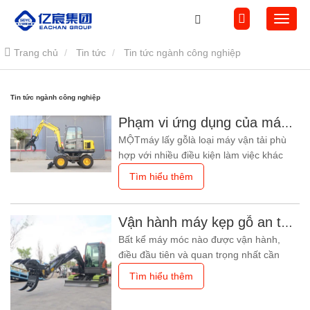
Trang chủ
Tin tức
Tin tức ngành công nghiệp
Tin tức ngành công nghiệp
Phạm vi ứng dụng của máy gắp gỗ
MỘTmáy lấy gỗlà loại máy vận tải phù
hợp với nhiều điều kiện làm việc khác
nhau như đào, lấp, vận chuyển, di
Tìm hiểu thêm
chuyển. Nó có thể được sử dụng cho các
hoạt động đào đất truyền thống cũng
như để đào các đường hầm hoặc lối đi
Vận hành máy kẹp gỗ an toàn
ngầm quan trọng. Do sử dụng khí CNG
Bất kể máy móc nào được vận hành,
nên có thể đạt được khả năng chịu tải ở
điều đầu tiên và quan trọng nhất cần
hiểu là vận hành an toàn. Chỉ khi hiểu rõ
Tìm hiểu thêm
điều này, chúng ta mới có thể tránh được
mọi hiểu lầm trong vận hành, và từ đó