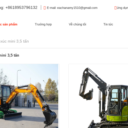
ng
: +8618953796132
E-mail
: eachanamy1510@gmail.com
ứng dụn
c sản phẩm
Trường hợp
Về chúng tôi
Tin tức
xúc mini 3,5 tấn
ini 3,5 tấn