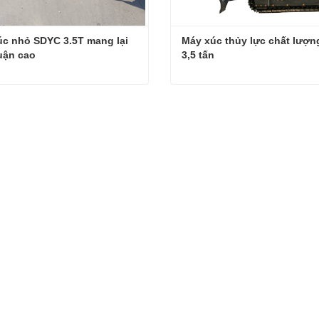
c nhỏ SDYC 3.5T mang lại 
Máy xúc thủy lực chất lượng
uận cao
3,5 tấn
Máy xúc nhỏ SDYC 3.5T mang lại lợi nhuận cao
hệ ngay
Liên hệ ngay