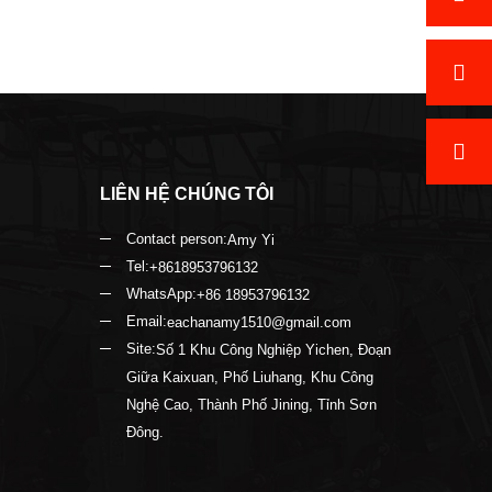
LIÊN HỆ CHÚNG TÔI
Contact person:
Amy Yi
Tel:
+8618953796132
WhatsApp:
+86 18953796132
Email:
eachanamy1510@gmail.com
Site:
Số 1 Khu Công Nghiệp Yichen, Đoạn
Giữa Kaixuan, Phố Liuhang, Khu Công
Nghệ Cao, Thành Phố Jining, Tỉnh Sơn
Đông.