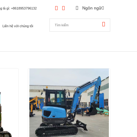
Ngôn ngữ
g là gì
: +8618953796132
Liên hệ với chúng tôi