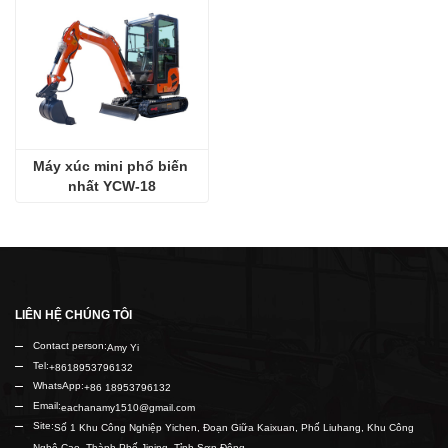
Máy xúc mini phổ biến 
nhất YCW-18
LIÊN HỆ CHÚNG TÔI
Contact person:
Amy Yi
Tel:
+8618953796132
WhatsApp:
+86 18953796132
Email:
eachanamy1510@gmail.com
Site:
Số 1 Khu Công Nghiệp Yichen, Đoạn Giữa Kaixuan, Phố Liuhang, Khu Công
Nghệ Cao, Thành Phố Jining, Tỉnh Sơn Đông.