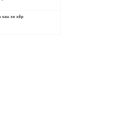
a sau xe xếp
a sau xe xếp
hệ ngay