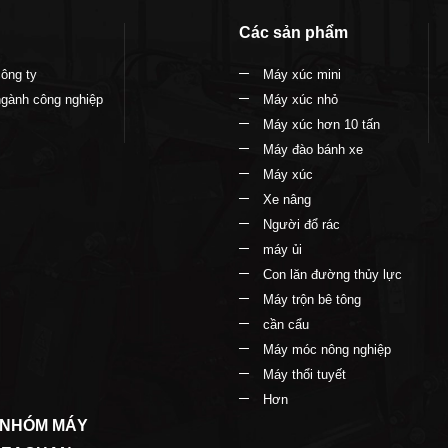
Các sản phẩm
công ty
Máy xúc mini
ngành công nghiệp
Máy xúc nhỏ
Máy xúc hơn 10 tấn
Máy đào bánh xe
Máy xúc
Xe nâng
Người đổ rác
máy ủi
Con lăn đường thủy lực
Máy trộn bê tông
cần cẩu
Máy móc nông nghiệp
Máy thổi tuyết
Hơn
 NHÓM MÁY