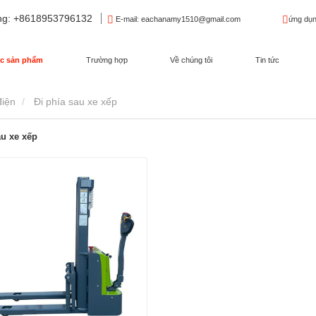
ng
: +8618953796132
E-mail
: eachanamy1510@gmail.com
ứng dụn
c sản phẩm
Trường hợp
Về chúng tôi
Tin tức
điện
Đi phía sau xe xếp
au xe xếp