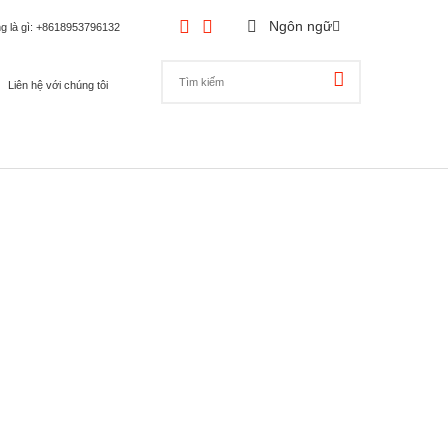
Ngôn ngữ
g là gì
: +8618953796132
Liên hệ với chúng tôi