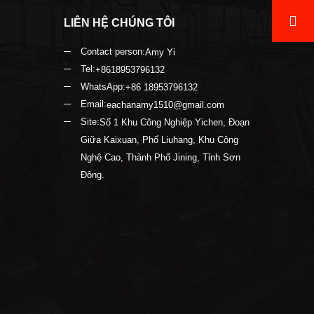
LIÊN HỆ CHÚNG TÔI
Contact person:
Amy Yi
Tel:
+8618953796132
WhatsApp:
+86 18953796132
Email:
eachanamy1510@gmail.com
Site:
Số 1 Khu Công Nghiệp Yichen, Đoạn
Giữa Kaixuan, Phố Liuhang, Khu Công
Nghệ Cao, Thành Phố Jining, Tỉnh Sơn
Đông.