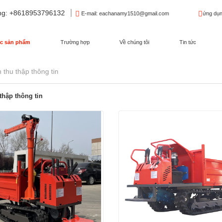
ng
: +8618953796132
E-mail
: eachanamy1510@gmail.com
ứng dụn
c sản phẩm
Trường hợp
Về chúng tôi
Tin tức
h thu thập thông tin
 thập thông tin