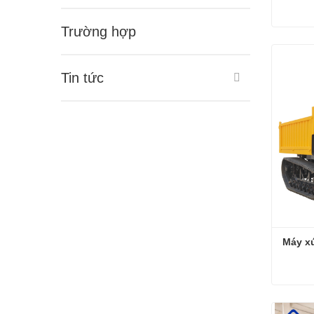
Trường hợp
Xe ben
Liên 
Tin tức
Máy x
Máy xú