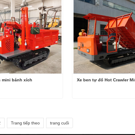
hệ ngay
Liên hệ ngay
 mini bánh xích
Xe ben tự đổ Hot Crawler Mi
 mini bánh xích
hệ ngay
Liên hệ ngay
2
Trang tiếp theo
trang cuối