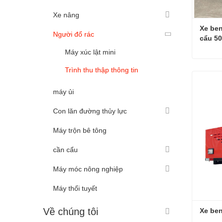
Xe nâng
Xe ben
Người đổ rác
cẩu 5
Máy xúc lật mini
Trình thu thập thông tin
Liên 
máy ủi
Con lăn đường thủy lực
Máy trộn bê tông
cần cẩu
Máy móc nông nghiệp
Máy thổi tuyết
Về chúng tôi
Xe ben