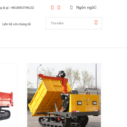
Ngôn ngữ
g là gì
: +8618953796132
Liên hệ với chúng tôi