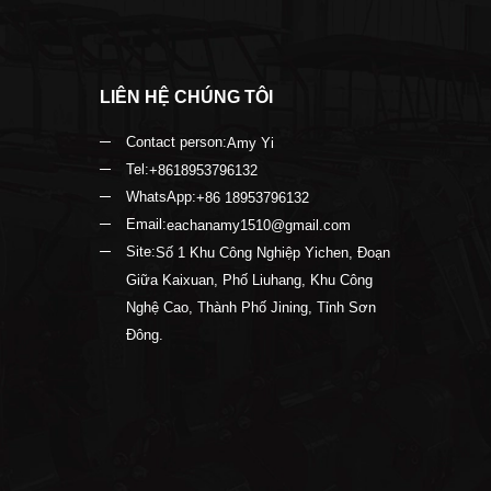
LIÊN HỆ CHÚNG TÔI
Contact person:
Amy Yi
Tel:
+8618953796132
WhatsApp:
+86 18953796132
Email:
eachanamy1510@gmail.com
Site:
Số 1 Khu Công Nghiệp Yichen, Đoạn
Giữa Kaixuan, Phố Liuhang, Khu Công
Nghệ Cao, Thành Phố Jining, Tỉnh Sơn
Đông.