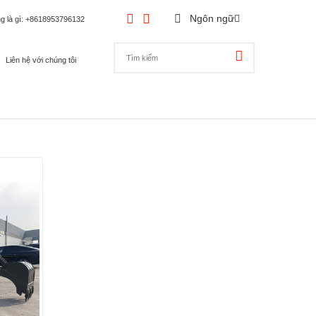
Ngôn ngữ
g là gì
: +8618953796132
Liên hệ với chúng tôi