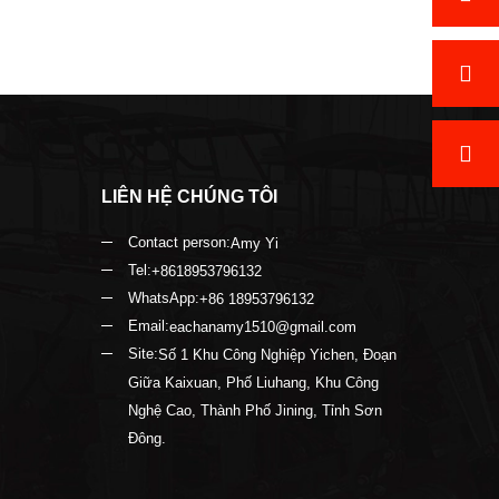
LIÊN HỆ CHÚNG TÔI
Contact person:
Amy Yi
Tel:
+8618953796132
WhatsApp:
+86 18953796132
Email:
eachanamy1510@gmail.com
Site:
Số 1 Khu Công Nghiệp Yichen, Đoạn
Giữa Kaixuan, Phố Liuhang, Khu Công
Nghệ Cao, Thành Phố Jining, Tỉnh Sơn
Đông.