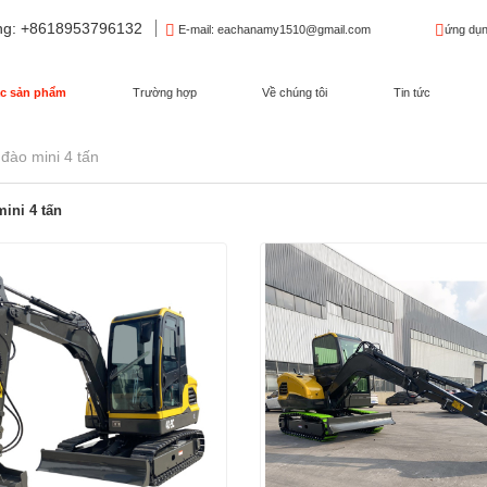
ng
: +8618953796132
E-mail
: eachanamy1510@gmail.com
ứng dụn
c sản phẩm
Trường hợp
Về chúng tôi
Tin tức
đào mini 4 tấn
ini 4 tấn