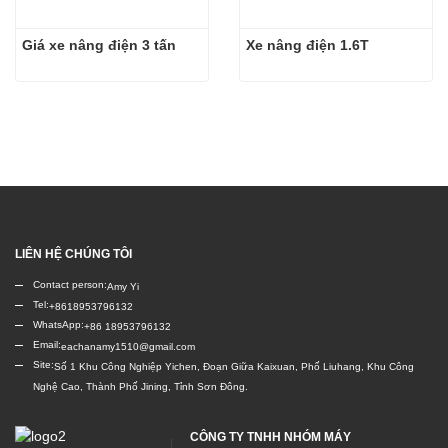
Giá xe nâng điện 3 tấn
Xe nâng điện 1.6T
LIÊN HỆ CHÚNG TÔI
Contact person:
Amy Yi
Tel:
+8618953796132
WhatsApp:
+86 18953796132
Email:
eachanamy1510@gmail.com
Site:
Số 1 Khu Công Nghiệp Yichen, Đoạn Giữa Kaixuan, Phố Liuhang, Khu Công
Nghệ Cao, Thành Phố Jining, Tỉnh Sơn Đông.
CÔNG TY TNHH NHÓM MÁY