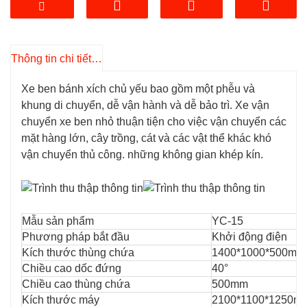
giảm áp suất trên một đơn vị diện tích của máy
và mặt đất, phù hợp với điều kiện làm việc của
đường mỏ, rừng, đồng ruộng, đầm lầy, cát,
Thông tin chi tiết sản phẩm
đồng cỏ, tuyết và điều kiện đường mềm. đất
hoặc môi trường xấu.
Xe ben bánh xích chủ yếu bao gồm một phễu và
3. Xe ben đường ray có góc tiếp cận và góc
khung di chuyển, dễ vận hành và dễ bảo trì. Xe vận
thoát lớn hơn, đồng thời với cùng kích thước
chuyển xe ben nhỏ thuận tiện cho việc vận chuyển các
lốp, có khả năng đi qua các hố và vũng bùn sâu
mặt hàng lớn, cây trồng, cát và các vật thể khác khó
hơn cũng như mặt đường bằng đá phức tạp.
vận chuyển thủ công. những không gian khép kín.
4.
Liên hệ với chúng tôi
ngay lập tức và nhóm
của chúng tôi sẽ cung cấp cho bạn giải pháp tốt
nhất!
Mẫu sản phẩm
YC-15
Phương pháp bắt đầu
Khởi động điện
Kích thước thùng chứa
1400*1000*500mm
Chiều cao dốc đứng
40°
Chiều cao thùng chứa
500mm
Kích thước máy
2100*1100*1250m