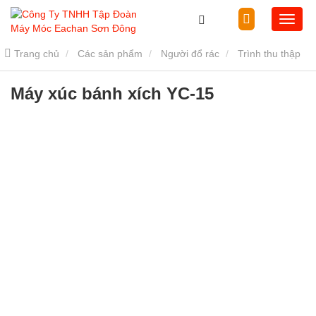
Trang chủ
Các sản phẩm
Người đổ rác
Trình thu thập
thông tin
Máy xúc bánh xích YC-15
Máy xúc bánh xích YC-15