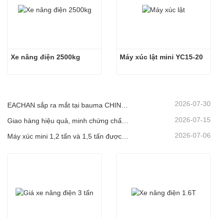
Xe nâng điện 2500kg
Máy xúc lật mini YC15-20
2026-07-30
EACHAN sắp ra mắt tại bauma CHINA 2026, mang đến những thành tựu đổi mới trong lĩnh vực máy xây dựng nhỏ tại Thượng Hải
2026-07-15
Giao hàng hiệu quả, minh chứng chất lượng: 14 máy xúc mini 1.8 tấn đã được vận chuyển thành công!
2026-07-06
Máy xúc mini 1,2 tấn và 1,5 tấn được vận chuyển trong container hôm nay